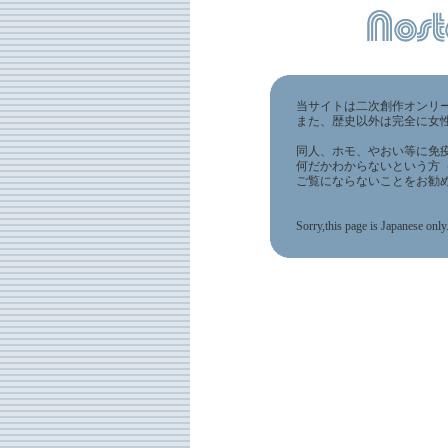
当サイトは二次創作オンリ
また、歴史以外は完全に女
同人、ホモ、やおい等に免
何だかわからないという方
ご覧にならないことをお勧
Sorry,this page is Japanese only